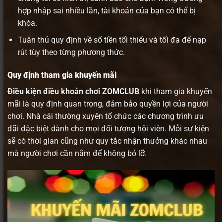
hợp nhập sai nhiều lần, tài khoản của bạn có thể bị
khóa.
Tuân thủ quy định về số tiền tối thiểu và tối đa để nạp
rút tùy theo từng phương thức.
Quy định tham gia khuyến mãi
Điều kiện điều khoản chơi ZOMCLUB
khi tham gia khuyến
mãi là quy định quan trọng, đảm bảo quyền lợi của người
chơi. Nhà cái thường xuyên tổ chức các chương trình ưu
đãi đặc biệt dành cho mọi đối tượng hội viên. Mỗi sự kiện
sẽ có thời gian cũng như quy tắc nhận thưởng khác nhau
mà người chơi cần nắm để không bỏ lỡ.