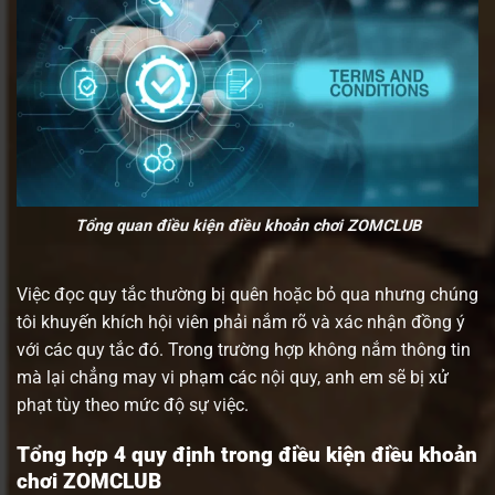
Tổng quan điều kiện điều khoản chơi ZOMCLUB
Việc đọc quy tắc thường bị quên hoặc bỏ qua nhưng chúng
tôi khuyến khích hội viên phải nắm rõ và xác nhận đồng ý
với các quy tắc đó. Trong trường hợp không nắm thông tin
mà lại chẳng may vi phạm các nội quy, anh em sẽ bị xử
phạt tùy theo mức độ sự việc.
Tổng hợp 4 quy định trong điều kiện điều khoản
chơi ZOMCLUB