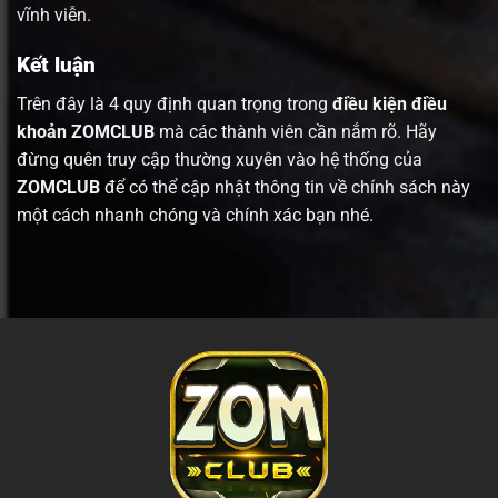
vĩnh viễn.
Kết luận
Trên đây là 4 quy định quan trọng trong
điều kiện điều
khoản ZOMCLUB
mà các thành viên cần nắm rõ. Hãy
đừng quên truy cập thường xuyên vào hệ thống của
ZOMCLUB
để có thể cập nhật thông tin về chính sách này
một cách nhanh chóng và chính xác bạn nhé.