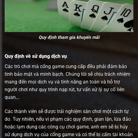
Quy định tham gia khuyến mãi
Quy định về sử dụng dịch vụ
Các trò chơi mà cổng game cung cấp đều phải đảm bảo
tính bảo mật và minh bạch. Chúng tôi sẽ chịu trách nhiệm
mang đến mọi dịch vụ và tính năng an toàn và hỗ trợ
người chơi như quy trình nạp rút, tư vấn xử lý sự cố liên
quan,…
Các thành viên sẽ được trải nghiệm sân chơi một cách tự
do. Tuy nhiên, nếu vi phạm các quy định, gian lận, lừa đảo
hoặc lạm dụng các công cụ chơi game, anh em sẽ bị hủy
sử dụng dịch vụ của cổng game và có thể bị cấm tài khoản