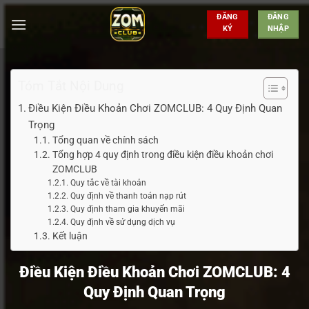
Chuyển
ĐĂNG
ĐĂNG
đến
KÝ
NHẬP
nội
dung
Tóm Tắt Nội Dung
Điều Kiện Điều Khoản Chơi ZOMCLUB: 4 Quy Định Quan
Trọng
Tổng quan về chính sách
Tổng hợp 4 quy định trong điều kiện điều khoản chơi
ZOMCLUB
Quy tắc về tài khoản
Quy định về thanh toán nạp rút
Quy định tham gia khuyến mãi
Quy định về sử dụng dịch vụ
Kết luận
Điều Kiện Điều Khoản Chơi ZOMCLUB: 4
Quy Định Quan Trọng