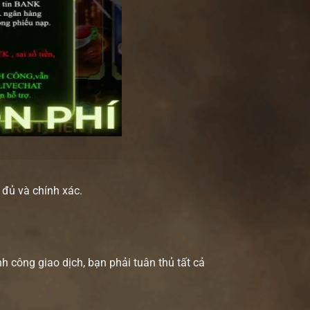
 đủ và chính xác.
công giao dịch, bạn phải tuân thủ tất cả