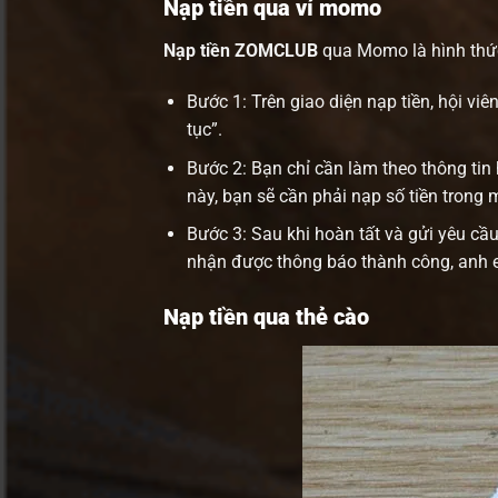
Nạp tiền qua ví momo
Nạp tiền ZOMCLUB
qua Momo là hình thức 
Bước 1: Trên giao diện nạp tiền, hội v
tục”.
Bước 2: Bạn chỉ cần làm theo thông tin 
này, bạn sẽ cần phải nạp số tiền trong 
Bước 3: Sau khi hoàn tất và gửi yêu cầ
nhận được thông báo thành công, anh em
Nạp tiền qua thẻ cào