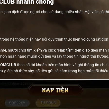
MCLUB nhanh chóng
c giao dịch được người chơi sử dụng nhiều nhất. Hội viên có th
trong hệ thống hiện nay bởi quy trình thực hiện vô cùng rất đơn
e, người chơi tìm kiếm và click “Nạp tiền” trên giao diện màn 
họn ngân hàng muốn gửi tiền và lấy thông tin người thụ hưởng
 ZOMCLUB
theo số tài khoản trên màn hình và ghi thông tin chi t
lưu ý, ở hình thức này, số tiền gửi sẽ nằm trong hạn mức tối thiể