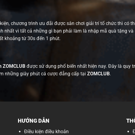
iện, chương trình ưu đãi được sân chơi giải trí tổ chức thì có 
 nhất vì tất cả những gì bạn phải làm là nhập mã quà tặng và 
ất khoảng từ 30s đến 1 phút.
ền ZOMCLUB
được sử dụng phổ biến nhất hiện nay. Đây là quy t
ệm những giây phút cá cược đẳng cấp tại
ZOMCLUB
.
HƯỚNG DẪN
THÔ
Điều kiện điều khoản
Đ