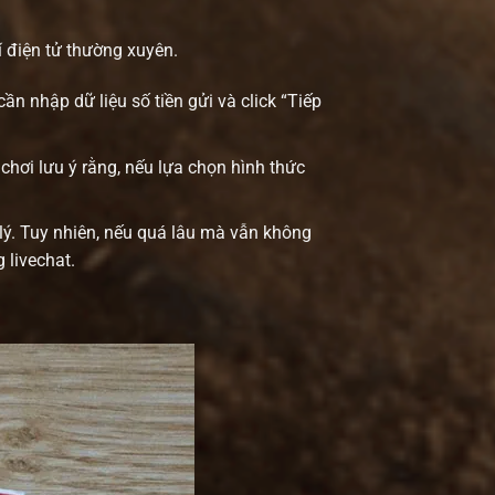
í điện tử thường xuyên.
n nhập dữ liệu số tiền gửi và click “Tiếp
 chơi lưu ý rằng, nếu lựa chọn hình thức
lý. Tuy nhiên, nếu quá lâu mà vẫn không
 livechat.