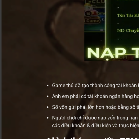
Game thủ đã tạo thành công tài khoản h
Anh em phải có tài khoản ngân hàng ho
Số vốn gửi phải lớn hơn hoặc bằng số ti
Người chơi chỉ được nạp vốn trong hạn
các điều khoản & điều kiện và thực hiệ