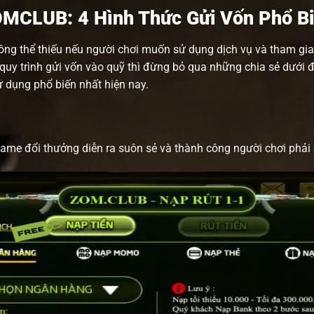
OMCLUB: 4 Hình Thức Gửi Vốn Phổ Bi
ông thể thiếu nếu người chơi muốn sử dụng dịch vụ và tham gia
y trình gửi vốn vào quỹ thì đừng bỏ qua những chia sẻ dưới đâ
 dụng phổ biến nhất hiện nay.
ame đổi thưởng diễn ra suôn sẻ và thành công người chơi phải