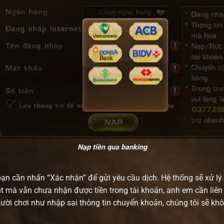
Nạp tiền qua banking
 bạn cần nhấn “Xác nhận” để gửi yêu cầu dịch. Hệ thống sẽ xử l
út mà vẫn chưa nhận được tiền trong tài khoản, anh em cần liên
ười chơi như nhập sai thông tin chuyển khoản, chúng tôi sẽ khôn