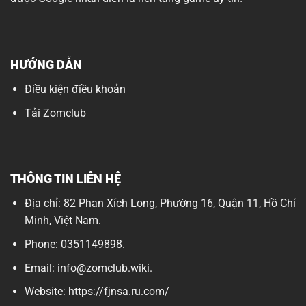
HƯỚNG DẪN
Điều kiện điều khoản
Tải Zomclub
THÔNG TIN LIÊN HỆ
Địa chỉ: 82 Phan Xích Long, Phường 16, Quận 11, Hồ Chí
Minh, Việt Nam.
Phone: 0351149898.
Email:
info@zomclub.wiki
.
Website:
https://fjnsa.ru.com/