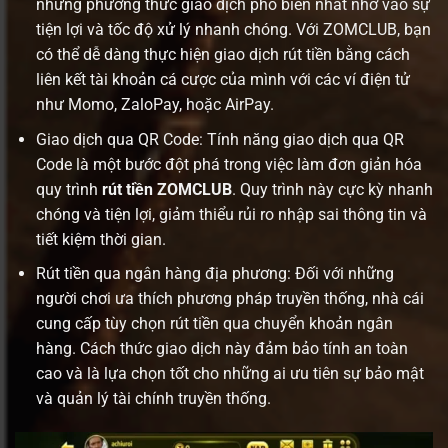
những phương thức giao dịch phổ biến nhất nhờ vào sự
tiện lợi và tốc độ xử lý nhanh chóng. Với ZOMCLUB, bạn
có thể dễ dàng thực hiện giao dịch rút tiền bằng cách
liên kết tài khoản cá cược của mình với các ví điện tử
như Momo, ZaloPay, hoặc AirPay.
Giao dịch qua QR Code: Tính năng giao dịch qua QR
Code là một bước đột phá trong việc làm đơn giản hóa
quy trình
rút tiền ZOMCLUB
. Quy trình này cực kỳ nhanh
chóng và tiện lợi, giảm thiểu rủi ro nhập sai thông tin và
tiết kiệm thời gian.
Rút tiền qua ngân hàng địa phương: Đối với những
người chơi ưa thích phương pháp truyền thống, nhà cái
cung cấp tùy chọn rút tiền qua chuyển khoản ngân
hàng. Cách thức giao dịch này đảm bảo tính an toàn
cao và là lựa chọn tốt cho những ai ưu tiên sự bảo mật
và quản lý tài chính truyền thống.