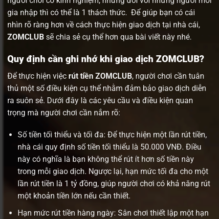
người chơi có kinh nghiệm, nhưng đối với những người mới
gia nhập thì có thể là 1 thách thức. Để giúp bạn có cái
nhìn rõ ràng hơn về cách thực hiện giao dịch tại nhà cái,
ZOMCLUB
sẽ chia sẻ cụ thể hơn qua bài viết này nhé.
Quy định cần ghi nhớ khi giao dịch ZOMCLUB?
Để thực hiện việc
rút tiền ZOMCLUB
, người chơi cần tuân
thủ một số điều kiện cụ thể nhằm đảm bảo giao dịch diễn
ra suôn sẻ. Dưới đây là các yêu cầu và điều kiện quan
trọng mà người chơi cần nắm rõ:
Số tiền tối thiểu và tối đa: Để thực hiện một lần rút tiền,
nhà cái quy định số tiền tối thiểu là 50.000 VNĐ. Điều
này có nghĩa là bạn không thể rút ít hơn số tiền này
trong mỗi giao dịch. Ngược lại, hạn mức tối đa cho một
lần rút tiền là 1 tỷ đồng, giúp người chơi có khả năng rút
một khoản tiền lớn nếu cần thiết.
Hạn mức rút tiền hàng ngày: Sân chơi thiết lập một hạn