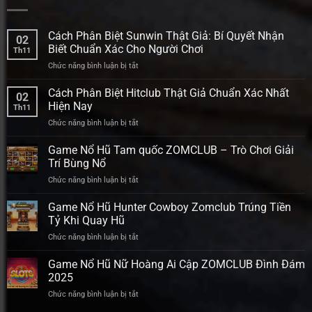
Cách Phân Biệt Sunwin Thật Giả: Bí Quyết Nhận
02
Biết Chuẩn Xác Cho Người Chơi
Th11
ở
Chức năng bình luận bị tắt
Cách
Phân
Cách Phân Biệt Hitclub Thật Giả Chuẩn Xác Nhất
02
Biệt
Hiện Nay
Th11
Sunwin
ở
Chức năng bình luận bị tắt
Thật
Cách
Giả:
Phân
Game Nổ Hũ Tam quốc ZOMCLUB – Trò Chơi Giải
Bí
Biệt
Quyết
Trí Bùng Nổ
Hitclub
Nhận
ở
Chức năng bình luận bị tắt
Thật
Biết
Game
Giả
Chuẩn
Nổ
Game Nổ Hũ Hunter Cowboy Zomclub Trúng Tiền
Chuẩn
Xác
Hũ
Xác
Tỷ Khi Quay Hũ
Cho
Tam
Nhất
Người
ở
Chức năng bình luận bị tắt
quốc
Hiện
Chơi
Game
ZOMCLUB
Nay
Nổ
Game Nổ Hũ Nữ Hoàng Ai Cập ZOMCLUB Đình Đám
–
Hũ
Trò
2025
Hunter
Chơi
ở
Chức năng bình luận bị tắt
Cowboy
Giải
Game
Zomclub
Trí