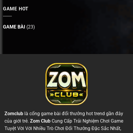
Nổ
Trúng
Bùng
Hũ
GAME HOT
Tiền
Nổ
Nữ
Tỷ
Hoàng
Khi
Ai
Quay
GAME BÀI
(23)
Cập
Hũ
ZOMCLUB
Đình
Đám
2025
Zomclub
là cổng game bài đổi thưởng hot trend gần đây
của giới trẻ.
Zom Club
Cung Cấp Trải Nghiệm Chơi Game
Tuyệt Vời Với Nhiều Trò Chơi Đổi Thưởng Đặc Sắc Nhất,