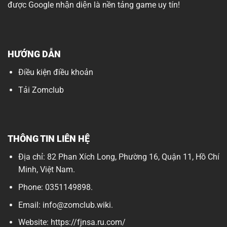
được Google nhận diện là nền tảng game uy tín!
HƯỚNG DẪN
Điều kiện điều khoản
Tải Zomclub
THÔNG TIN LIÊN HỆ
Địa chỉ: 82 Phan Xích Long, Phường 16, Quận 11, Hồ Chí
Minh, Việt Nam.
Phone: 0351149898.
Email:
info@zomclub.wiki
.
Website:
https://fjnsa.ru.com/