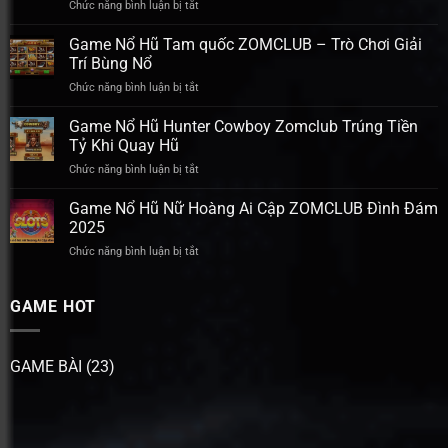
ở
Chức năng bình luận bị tắt
Thật
Cách
Giả:
Phân
Game Nổ Hũ Tam quốc ZOMCLUB – Trò Chơi Giải
Bí
Biệt
Quyết
Trí Bùng Nổ
Hitclub
Nhận
ở
Chức năng bình luận bị tắt
Thật
Biết
Game
Giả
Chuẩn
Nổ
Game Nổ Hũ Hunter Cowboy Zomclub Trúng Tiền
Chuẩn
Xác
Hũ
Xác
Tỷ Khi Quay Hũ
Cho
Tam
Nhất
Người
ở
Chức năng bình luận bị tắt
quốc
Hiện
Chơi
Game
ZOMCLUB
Nay
Nổ
Game Nổ Hũ Nữ Hoàng Ai Cập ZOMCLUB Đình Đám
–
Hũ
Trò
2025
Hunter
Chơi
ở
Chức năng bình luận bị tắt
Cowboy
Giải
Game
Zomclub
Trí
Nổ
Trúng
Bùng
Hũ
GAME HOT
Tiền
Nổ
Nữ
Tỷ
Hoàng
Khi
Ai
Quay
GAME BÀI
(23)
Cập
Hũ
ZOMCLUB
Đình
Đám
2025