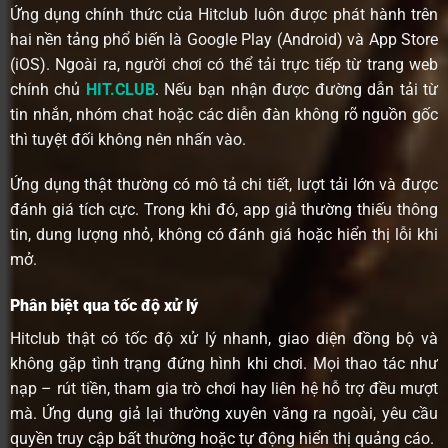
Ứng dụng chính thức của Hitclub luôn được phát hành trên
hai nền tảng phổ biến là Google Play (Android) và App Store
(iOS). Ngoài ra, người chơi có thể tải trực tiếp từ trang web
chính chủ
HIT.CLUB
. Nếu bạn nhận được đường dẫn tải từ
tin nhắn, nhóm chat hoặc các diễn đàn không rõ nguồn gốc
thì tuyệt đối không nên nhấn vào.
Ứng dụng thật thường có mô tả chi tiết, lượt tải lớn và được
đánh giá tích cực. Trong khi đó, app giả thường thiếu thông
tin, dung lượng nhỏ, không có đánh giá hoặc hiển thị lỗi khi
mở.
Phân biệt qua tốc độ xử lý
Hitclub thật có tốc độ xử lý nhanh, giao diện đồng bộ và
không gặp tình trạng đứng hình khi chơi. Mọi thao tác như
nạp – rút tiền, tham gia trò chơi hay liên hệ hỗ trợ đều mượt
mà. Ứng dụng giả lại thường xuyên văng ra ngoài, yêu cầu
quyền truy cập bất thường hoặc tự động hiển thị quảng cáo.