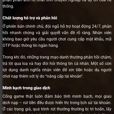
thống.
Chất lượng hỗ trợ và phản hồi
Ở phiên bản chính chủ, đội ngũ hỗ trợ hoạt động 24/7, phản
hồi nhanh chóng và giải quyết vấn đề rõ ràng. Nhân viên
không bao giờ yêu cầu người chơi cung cấp mật khẩu, mã
OTP hoặc thông tin ngân hàng.
Trong khi đó, những trang mạo danh thường phản hồi chậm,
trả lời qua loa và hay đòi hỏi thông tin cá nhân. Một số còn
lợi dụng danh nghĩa nhân viên để xin tiền hoặc dụ người
chơi nạp thêm với lý do “nâng cấp tài khoản”.
Minh bạch trong giao dịch
Cổng game thật luôn đảm bảo tính minh bạch, mọi giao
dịch nạp – rút tiền đều được hiển thị trong lịch sử tài khoản.
Ở các trang giả, quá trình rút thưởng thường bị trì hoãn, lấy