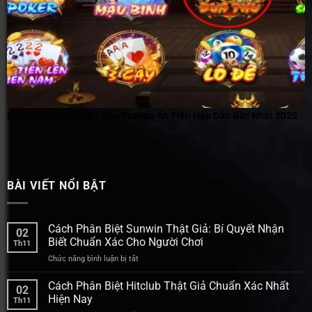
Đua Thú ZOMCLUB – Đấu Trường Ăn Tiền Hấp Dẫn Bậc Nhất 2025
BÀI VIẾT NỔI BẬT
Cách Phân Biệt Sunwin Thật Giả: Bí Quyết Nhận
02
Biết Chuẩn Xác Cho Người Chơi
Th11
ở
Chức năng bình luận bị tắt
Cách
Phân
Cách Phân Biệt Hitclub Thật Giả Chuẩn Xác Nhất
02
Biệt
Hiện Nay
Th11
Sunwin