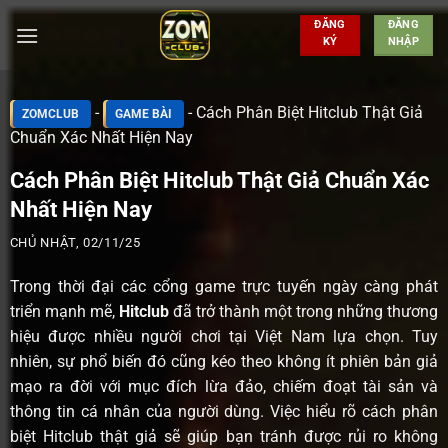
Chuyển
ĐĂNG
ĐĂNG
đến
KÝ
NHẬP
nội
dung
-
-
Cách Phân Biệt Hitclub Thật Giả
ZOMCLUB
GAME BÀI
Chuẩn Xác Nhất Hiện Nay
Cách Phân Biệt Hitclub Thật Giả Chuẩn Xác
Nhất Hiện Nay
CHỦ NHẬT, 02/11/25
Trong thời đại các cổng game trực tuyến ngày càng phát
triển mạnh mẽ,
Hitclub
đã trở thành một trong những thương
hiệu được nhiều người chơi tại Việt Nam lựa chọn. Tuy
nhiên, sự phổ biến đó cũng kéo theo không ít phiên bản giả
mạo ra đời với mục đích lừa đảo, chiếm đoạt tài sản và
thông tin cá nhân của người dùng. Việc hiểu rõ cách phân
biệt Hitclub thật giả sẽ giúp bạn tránh được rủi ro không