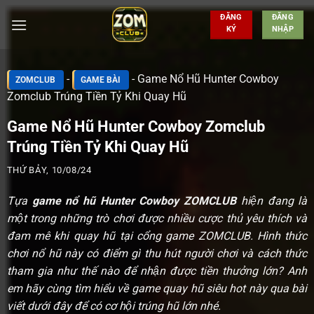
Chuyển
ĐĂNG
ĐĂNG
đến
KÝ
NHẬP
nội
dung
-
-
Game Nổ Hũ Hunter Cowboy
ZOMCLUB
GAME BÀI
Zomclub Trúng Tiền Tỷ Khi Quay Hũ
Game Nổ Hũ Hunter Cowboy Zomclub
Trúng Tiền Tỷ Khi Quay Hũ
THỨ BẢY, 10/08/24
Tựa
game nổ hũ Hunter Cowboy ZOMCLUB
hiện đang là
một trong những trò chơi được nhiều cược thủ yêu thích và
đam mê khi quay hũ tại cổng game ZOMCLUB. Hình thức
chơi nổ hũ này có điểm gì thu hút người chơi và cách thức
tham gia như thế nào để nhận được tiền thưởng lớn? Anh
em hãy cùng tìm hiểu về game quay hũ siêu hot này qua bài
viết dưới đây để có cơ hội trúng hũ lớn nhé.