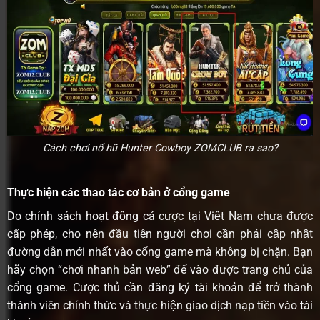
Cách chơi nổ hũ Hunter Cowboy ZOMCLUB ra sao?
Thực hiện các thao tác cơ bản ở cổng game
Do chính sách hoạt động cá cược tại Việt Nam chưa được
cấp phép, cho nên đầu tiên người chơi cần phải cập nhật
đường dẫn mới nhất vào cổng game mà không bị chặn. Bạn
hãy chọn “chơi nhanh bản web” để vào được trang chủ của
cổng game. Cược thủ cần đăng ký tài khoản để trở thành
thành viên chính thức và thực hiện giao dịch nạp tiền vào tài