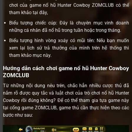
chơi của game nổ hũ Hunter Cowboy ZOMCLUB có thể
tham khảo tại đây,
Biểu tượng chiếc cúp: Đây là chuyên mục vinh doanh
những cá nhân đã nổ hũ trong tuần hoặc trong tháng.
Biểu tượng hình vòng xoáy có mũi tên: Nếu bạn muốn
xem lại lịch sử trả thưởng của mình trên hệ thống thì
tham khảo mục này.
Hướng dẫn cách chơi game nổ hũ Hunter Cowboy
ZOMCLUB
Từ những nội dung nêu trên, chắc hẳn nhiều cược thủ đã
nắm rõ được quy tắc và luật chơi của trò chơi nổ hũ Hunter
Cowboy rồi đúng không? Để có thể tham gia tựa game này
tại cổng game ZOMCLUB, game thủ cần thực hiện theo các
bước như sau: