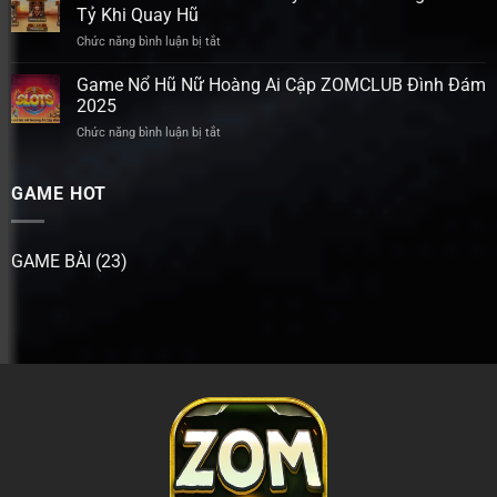
Hũ
Xác
Tỷ Khi Quay Hũ
Cho
Tam
Nhất
Người
ở
Chức năng bình luận bị tắt
quốc
Hiện
Chơi
Game
ZOMCLUB
Nay
Nổ
Game Nổ Hũ Nữ Hoàng Ai Cập ZOMCLUB Đình Đám
–
Hũ
Trò
2025
Hunter
Chơi
ở
Chức năng bình luận bị tắt
Cowboy
Giải
Game
Zomclub
Trí
Nổ
Trúng
Bùng
Hũ
GAME HOT
Tiền
Nổ
Nữ
Tỷ
Hoàng
Khi
Ai
Quay
GAME BÀI
(23)
Cập
Hũ
ZOMCLUB
Đình
Đám
2025