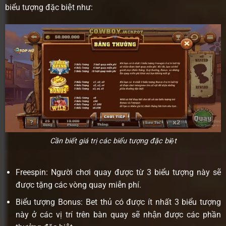
biểu tượng đặc biệt như:
Cần biết giá trị các biểu tượng đặc biệt
Freespin: Người chơi quay được từ 3 biểu tượng này sẽ
được tặng các vòng quay miễn phí.
Biểu tượng Bonus: Bet thủ có được ít nhất 3 biểu tượng
này ở các vị trí trên bàn quay sẽ nhận được các phần