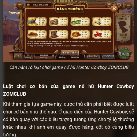
Cần nắm rõ luật chơi game nổ hũ Hunter Cowboy ZOMCLUB
Luật chơi cơ bản của game nổ hũ Hunter Cowboy
ZOMCLUB
Khi tham gia tựa game này, cược thủ cần phải biết được luật
chơi cơ bản như thế nào. Ở giao diện của Hunter Cowboy, sẽ
có bàn quay với các biểu tượng tương ứng cho tỷ lệ thưởng
khác nhau khi anh em quay được hàng, cột có cùng biểu
tượng.