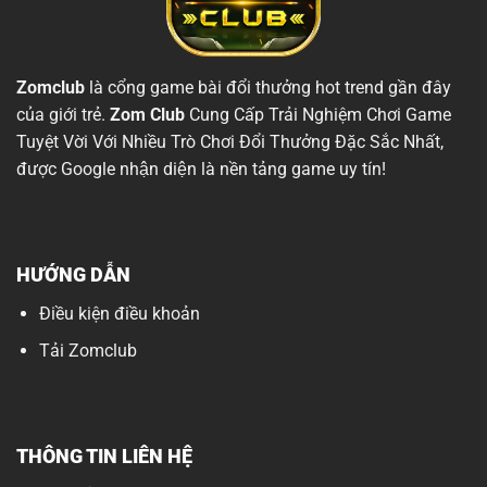
Zomclub
là cổng game bài đổi thưởng hot trend gần đây
của giới trẻ.
Zom Club
Cung Cấp Trải Nghiệm Chơi Game
Tuyệt Vời Với Nhiều Trò Chơi Đổi Thưởng Đặc Sắc Nhất,
được Google nhận diện là nền tảng game uy tín!
HƯỚNG DẪN
Điều kiện điều khoản
Tải Zomclub
THÔNG TIN LIÊN HỆ