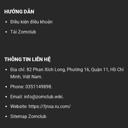
HƯỚNG DẪN
Điều kiện điều khoản
Tải Zomclub
THÔNG TIN LIÊN HỆ
Địa chỉ: 82 Phan Xích Long, Phường 16, Quận 11, Hồ Chí
Minh, Việt Nam.
Phone: 0351149898.
Email:
info@zomclub.wiki
.
Website:
https://fjnsa.ru.com/
Sitemap Zomclub