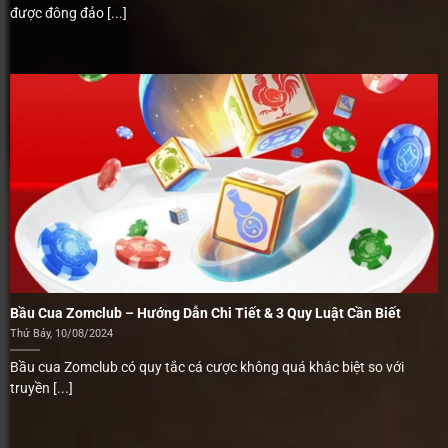
game bài còn được ZOMCLUB đầu tư toàn diện để có thể
được đông đảo [...]
đem đến cho giới bạc thủ sự hài lòng tuyệt đối. Mỗi trò
chơi đều được áp dụng tỷ lệ trả thưởng cực kỳ cao. Kết hợp
cùng sự hỗ trợ của những nữ dealer xinh đẹp và chuyên
nghiệp cho phép mọi người nhập cuộc dễ dàng. Đến nay,
sảnh game bài mỗi ngày đều phục vụ nhu cầu giải trí của
hàng ngàn người chơi đến từ khắp mọi nơi.
Điểm danh loạt sản phẩm game bài ZOMCLUB
đình đám nhất
Với tư cách là thương hiệu giải trí trực tuyến non trẻ,
ZOMCLUB luôn chú trọng việc nắm bắt và cập nhật xu
hướng mới của thị trường. Hệ thống cung cấp cho hội viên
Bầu Cua Zomclub – Hướng Dẫn Chi Tiết & 3 Quy Luật Cần Biết
đầy đủ những game bài đổi thưởng hot nhất, trong đó phải
Thứ Bảy, 10/08/2024
kể đến:
Bầu cua Zomclub có quy tắc cá cược không quá khác biệt so với
truyền [...]
Tiến lên miền Nam
Tiến lên miền Nam sớm đã được biết đến là siêu phẩm