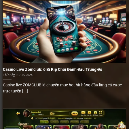
game bài đổi thưởng đình đám trên khắp thế giới. Siêu
phẩm sở hữu luật chơi đơn giản mà cực kỳ thú vị vừa giúp
người chơi giải trí, vừa rèn luyện khả năng ghi nhớ và tư
duy. Đặc biệt, phiên bản Tiến lên online được tích hợp
nhiều tính năng nhanh chóng có được sự ưu ái của giới bet
thủ. Trò chơi cho phép anh em tham gia giải trí dễ dàng
mọi lúc mọi nơi.
Phỏm – Game bài đặc sắc không thể bỏ lỡ
Dân chơi đỏ đen chuyên nghiệp chắc hẳn đã không còn xa
Casino Live Zomclub: 6 Bí Kíp Chơi Đánh Đâu Trúng Đó
Thứ Bảy, 10/08/2024
lạ với bài Phỏm.
Game bài ZOMCLUB
mang đến cho cộng
đồng hội viên phiên bản trò chơi online với hàng loạt tính
Casino live ZOMCLUB là chuyên mục hot hit hàng đầu làng cá cược
năng nổi bật. Tại đây, anh em sẽ được tham gia vào màn
trực tuyến [...]
đấu trí cùng những người có chung đam mê đến từ khắp
nơi trên thế giới. Với hệ thống tính năng, nút lệnh thiết kế rõ
ràng, tiện lợi giúp anh em làm quen trong thời gian ngắn.
Game bài Mậu binh