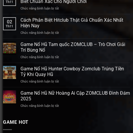
Biết Chuẩn Xác Cho Người Chơi
Th11
ở
Chức năng bình luận bị tắt
Cách
Phân
Cách Phân Biệt Hitclub Thật Giả Chuẩn Xác Nhất
02
Biệt
Hiện Nay
Th11
Sunwin
ở
Chức năng bình luận bị tắt
Thật
Cách
Giả:
Phân
Game Nổ Hũ Tam quốc ZOMCLUB – Trò Chơi Giải
Bí
Biệt
Quyết
Trí Bùng Nổ
Hitclub
Nhận
ở
Chức năng bình luận bị tắt
Thật
Biết
Game
Giả
Chuẩn
Nổ
Game Nổ Hũ Hunter Cowboy Zomclub Trúng Tiền
Chuẩn
Xác
Hũ
Xác
Tỷ Khi Quay Hũ
Cho
Tam
Nhất
Người
ở
Chức năng bình luận bị tắt
quốc
Hiện
Chơi
Game
ZOMCLUB
Nay
Nổ
Game Nổ Hũ Nữ Hoàng Ai Cập ZOMCLUB Đình Đám
–
Hũ
Trò
2025
Hunter
Chơi
ở
Chức năng bình luận bị tắt
Cowboy
Giải
Game
Zomclub
Trí
Nổ
Trúng
Bùng
Hũ
GAME HOT
Tiền
Nổ
Nữ
Tỷ
Hoàng
Khi