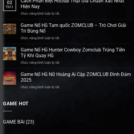
Cách Phân Biệt Hitclub Thật Giả Chuẩn Xác Nhất
02
Biệt
Hiện Nay
Th11
Sunwin
ở
Chức năng bình luận bị tắt
Thật
Cách
Giả:
Phân
Game Nổ Hũ Tam quốc ZOMCLUB – Trò Chơi Giải
Bí
Biệt
Quyết
Trí Bùng Nổ
Hitclub
Nhận
ở
Chức năng bình luận bị tắt
Thật
Biết
Game
Giả
Chuẩn
Nổ
Game Nổ Hũ Hunter Cowboy Zomclub Trúng Tiền
Chuẩn
Xác
Hũ
Xác
Tỷ Khi Quay Hũ
Cho
Tam
Nhất
Người
ở
Chức năng bình luận bị tắt
quốc
Hiện
Chơi
Game
ZOMCLUB
Nay
Nổ
Game Nổ Hũ Nữ Hoàng Ai Cập ZOMCLUB Đình Đám
–
Hũ
Trò
2025
Hunter
Chơi
ở
Chức năng bình luận bị tắt
Cowboy
Giải
Game
Zomclub
Trí
Nổ
Trúng
Bùng
Hũ
GAME HOT
Tiền
Nổ
Nữ
Tỷ
Hoàng
Khi
Ai
Quay
GAME BÀI
(23)
Cập
Hũ
ZOMCLUB
Đình