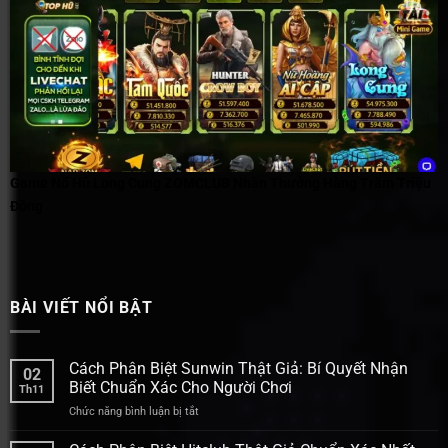
Game Nổ Hũ Long Cung ZOMCLUB Nhận Thưởng Hàng Trăm Triệu
Đồng
BÀI VIẾT NỔI BẬT
Cách Phân Biệt Sunwin Thật Giả: Bí Quyết Nhận
02
Biết Chuẩn Xác Cho Người Chơi
Th11
ở
Chức năng bình luận bị tắt
Cách
Phân