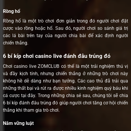
Rồng hổ
Rồng hổ là một trò chơi đơn giản trong đó người chơi đặt
cược vào rồng hoặc hổ. Sau đó, người chơi so sánh giá trị
các lá bài trên tay của người chia bài để xác định người
chiến thắng.
6 bí kíp chơi casino live đánh đâu trúng đó
Chơi casino live ZOMCLUB có thể là một trải nghiệm thú vị
và đầy kịch tính, nhưng chiến thắng ở những trò chơi này
không hề dễ dàng như bạn tưởng. Các cao thủ đã trải qua
những thất bại và rút ra được nhiều kinh nghiệm quý báu khi
cá cược tại đây. Trong những chia sẻ sau, chúng tôi sẽ chia
6 bí kíp đánh đâu trúng đó giúp người chơi tăng cơ hội chiến
thắng khi tham gia trò chơi.
Nắm vững luật