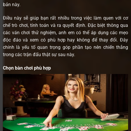
bản này.
Điều này sẽ giúp bạn rất nhiều trong việc làm quen với cơ
chế trò chơi, tính toán và ra quyết định. Đặc biệt thông qua
các ván chơi thử nghiệm, anh em có thể áp dụng các mẹo
độc đáo và xem có phù hợp hay không để thay đổi. Đây
chính là yếu tố quan trọng góp phần tạo nên chiến thắng
trong các trận đấu thật sự sau này.
Chọn bàn chơi phù hợp