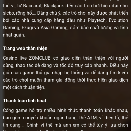
thú vị, từ Baccarat, Blackjack đến các trò chơi hiện đại như
sicbo, rồng hổ,… Đáng chú ý, các trò chơi này được phát triển
bởi các nhà cung cấp hàng đầu như Playtech, Evolution
Gaming, Ezugi và Asia Gaming, đảm bảo chất lượng và tính
nhất quán.
Trang web thân thiện
Casino live ZOMCLUB có giao diện thân thiện với người
dùng, thao tác dễ dàng và tốc độ truy cập nhanh. Điều này
giúp các game thủ gia nhập hệ thống và dễ dàng tìm kiếm
các trò chơi muốn tham gia đồng thời thực hiện giao dịch
một cách thuận tiện.
Thanh toán linh hoạt
Cổng game hỗ trợ nhiều hình thức thanh toán khác nhau,
bao gồm chuyển khoản ngân hàng, thẻ ATM, ví điện tử, thẻ
tín dụng,… Chính vì thế mà anh em có thể tùy ý lựa chọn