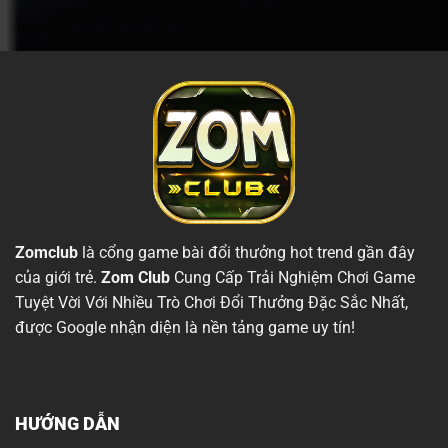
Đám
2025
Zomclub
là cổng game bài đổi thưởng hot trend gần đây
của giới trẻ.
Zom Club
Cung Cấp Trải Nghiệm Chơi Game
Tuyệt Vời Với Nhiều Trò Chơi Đổi Thưởng Đặc Sắc Nhất,
được Google nhận diện là nền tảng game uy tín!
HƯỚNG DẪN