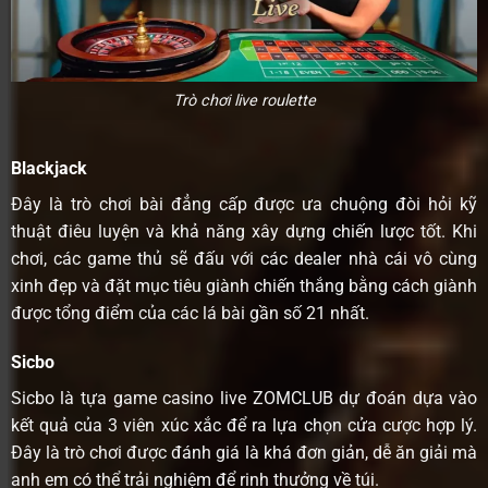
Trò chơi live roulette
Blackjack
Đây là trò chơi bài đẳng cấp được ưa chuộng đòi hỏi kỹ
thuật điêu luyện và khả năng xây dựng chiến lược tốt. Khi
chơi, các game thủ sẽ đấu với các dealer nhà cái vô cùng
xinh đẹp và đặt mục tiêu giành chiến thắng bằng cách giành
được tổng điểm của các lá bài gần số 21 nhất.
Sicbo
Sicbo là tựa game casino live ZOMCLUB dự đoán dựa vào
kết quả của 3 viên xúc xắc để ra lựa chọn cửa cược hợp lý.
Đây là trò chơi được đánh giá là khá đơn giản, dễ ăn giải mà
anh em có thể trải nghiệm để rinh thưởng về túi.