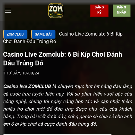
Chuyển
ĐĂNG
ĐĂNG
đến
KÝ
NHẬP
nội
dung
-
-
Casino Live Zomclub: 6 Bí Kíp
ZOMCLUB
GAME BÀI
Chơi Đánh Đâu Trúng Đó
Casino Live Zomclub: 6 Bí Kíp Chơi Đánh
Đâu Trúng Đó
THỨ BẢY, 10/08/24
Casino live ZOMCLUB
là chuyên mục hot hit hàng đầu làng
cá cược trực tuyến hiện nay. Với sự phát triển vượt bậc của
công nghệ, chúng tôi ngày càng hợp tác và cập nhật thêm
nhiều trò chơi mới để đáp ứng được nhu cầu của khách
hàng. Trong bài viết dưới đây, cổng game sẽ chia sẻ cho anh
em 6 bí kíp chơi cá cược đánh đâu trúng đó.